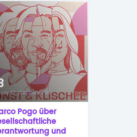
3
uary 27, 2022
•
00:57:26
arco Pogo über
sellschaftliche
erantwortung und