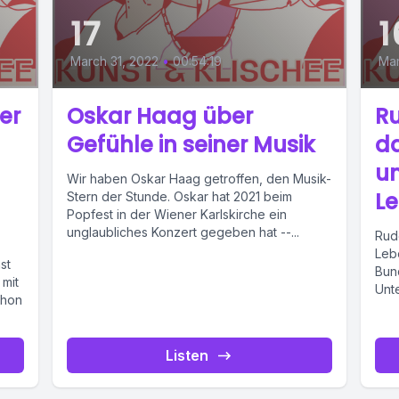
17
1
March 31, 2022
•
00:54:19
Mar
er
Oskar Haag über
Ru
Gefühle in seiner Musik
da
un
Wir haben Oskar Haag getroffen, den Musik-
Le
Stern der Stunde. Oskar hat 2021 beim
Popfest in der Wiener Karlskirche ein
unglaubliches Konzert gegeben hat --...
Rud
Lebe
st
Bun
 mit
Unt
chon
und
Listen