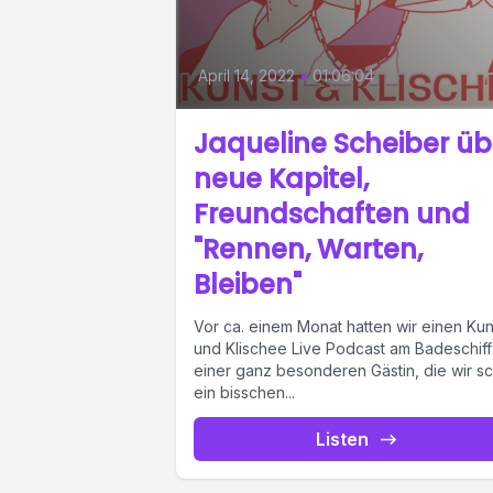
April 14, 2022
•
01:06:04
Jaqueline Scheiber üb
neue Kapitel,
Freundschaften und
"Rennen, Warten,
Bleiben"
Vor ca. einem Monat hatten wir einen Kun
und Klischee Live Podcast am Badeschiff
einer ganz besonderen Gästin, die wir s
ein bisschen...
Listen