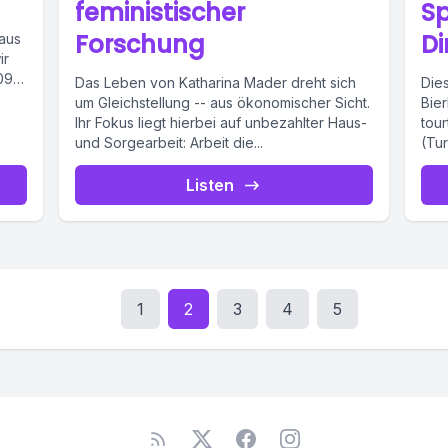
feministischer
Sp
Forschung
D
 aus
ir
09),
Das Leben von Katharina Mader dreht sich
Dies
um Gleichstellung -- aus ökonomischer Sicht.
Bie
Ihr Fokus liegt hierbei auf unbezahlter Haus-
tour
und Sorgearbeit: Arbeit die...
(Tur
Listen
1
2
3
4
5