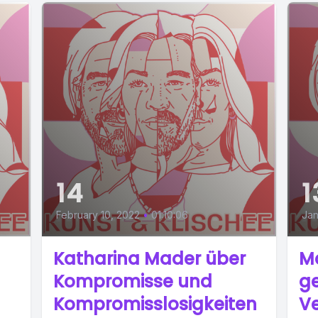
14
1
February 10, 2022
•
01:10:06
Jan
Katharina Mader über
M
Kompromisse und
ge
Kompromisslosigkeiten
V