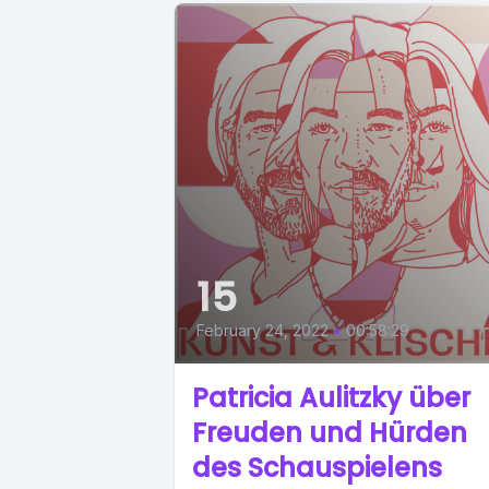
15
February 24, 2022
•
00:58:29
Patricia Aulitzky über
Freuden und Hürden
des Schauspielens