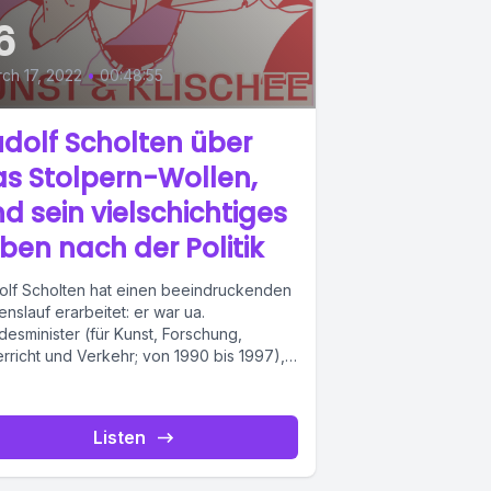
6
ch 17, 2022
•
00:48:55
dolf Scholten über
s Stolpern-Wollen,
d sein vielschichtiges
ben nach der Politik
olf Scholten hat einen beeindruckenden
nslauf erarbeitet: er war ua.
desminister (für Kunst, Forschung,
erricht und Verkehr; von 1990 bis 1997),
 danach Generaldirektor...
Listen